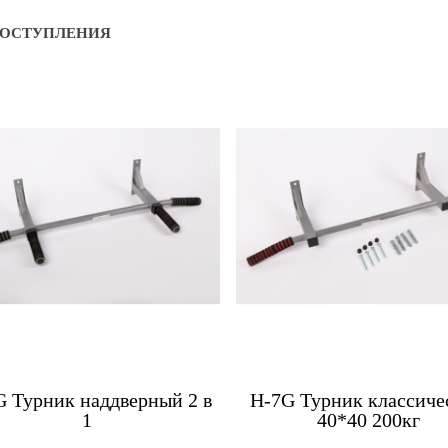
ПОСТУПЛЕНИЯ
Купить
Ку
G Турник наддверный 2 в
H-7G Турник классиче
1
40*40 200кг