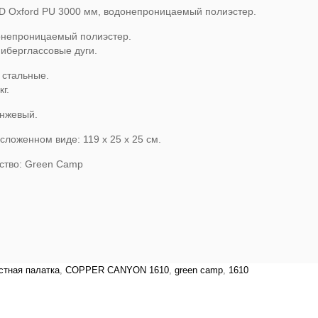
0D Oxford PU 3000 мм, водонепроницаемый полиэстер.
онепроницаемый полиэстер.
фиберглассовые дуги.
 стальные.
кг.
анжевый.
сложенном виде: 119 х 25 х 25 см.
ство: Green Camp
стная палатка
,
COPPER CANYON 1610
,
green camp
,
1610