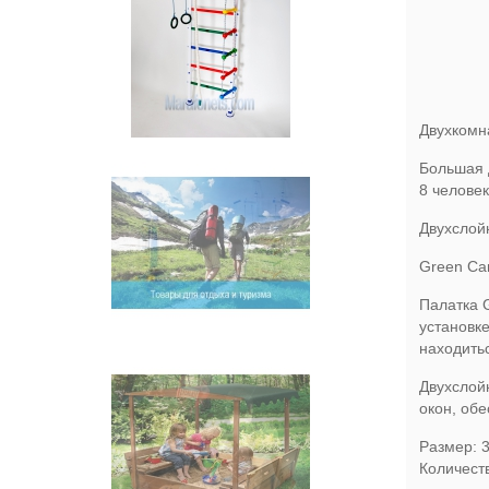
Двухкомн
Большая 
8 человек
Двухслой
Green Ca
Палатка 
установк
находитьс
Двухслой
окон, обе
Размер: 3
Количеств