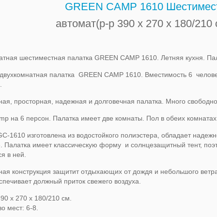
GREEN CAMP 1610 Шестимест
автомат(р-р 390 х 270 х 180/210
атная шестиместная палатка GREEN CAMP 1610. Летняя кухня. Пал
двухкомнатная палатка GREEN CAMP 1610. Вместимость 6 человек
.
ная, просторная, надежная и долговечная палатка. Много свободно
mp на 6 персон. Палатка имеет две комнаты. Пол в обеих комнатах
GC-1610 изготовлена из водостойкого полиэстера, обладает надежн
е. Палатка имеет классическую форму и солнцезащитный тент, по
я в ней.
ная конструкция защитит отдыхающих от дождя и небольшого ветра
спечивает должный приток свежего воздуха.
90 х 270 х 180/210 см.
о мест: 6-8.