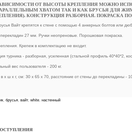
ЗАВИСИМОСТИ ОТ ВЫСОТЫ КРЕПЛЕНИЯ МОЖНО ИСПО
АРАЛЛЕЛЬНЫМ ХВАТОМ ТАК И КАК БРУСЬЯ ДЛЯ ЖИМА
ЕПЛЕНИЯ). КОНСТРУКЦИЯ РАЗБОРНАЯ. ПОКРАСКА 
брусья Вайт крепятся к стене с помощью 4 анкерных болтов или дю
перекладин 27 мм. Ручки неопреновые. Порошковая покраска.
репления. Крепеж в комплектацию не входит.
ия турника - разборная, усиленная (стальной профиль 40*40*2, кос
ьный вес пользователя - 200 кг.
в х ш х г, см: 30 х 65 х 70, расстояние от стены до перекладины - 1
ик
,
брусья
,
вайт
,
white
,
настенный
ПОСТУПЛЕНИЯ