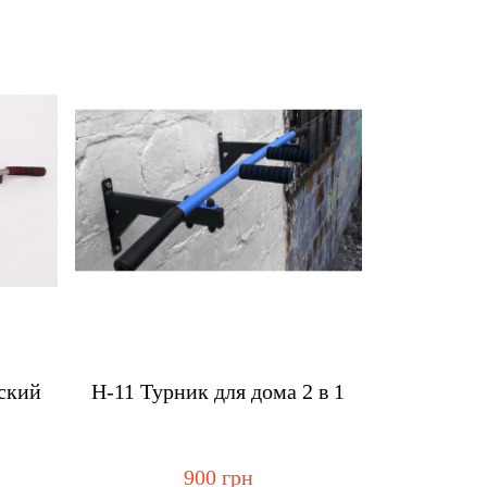
пить
Купить
ский
H-11 Турник для дома 2 в 1
900 грн