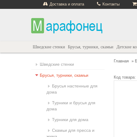
Доставка и оплата
Контакты
Шведские стенки
Брусья, турники, скамьи
Детские к
Главная
»
Б
Шведские стенки
Брусья, турники, скамьи
Код товара:
Брусья настенные для
дома
Турники и брусья для
дома
Турники для дома
Скамьи для пресса и
жима