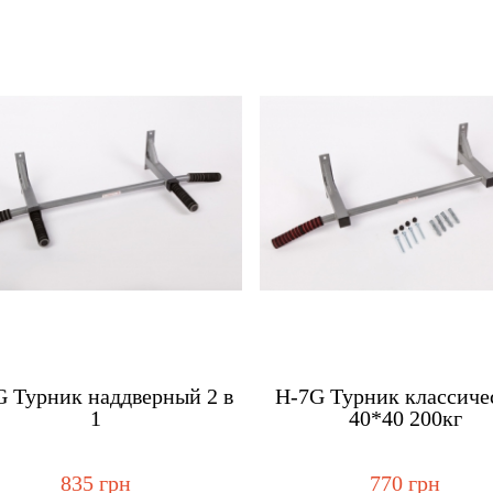
Купить
Ку
G Турник наддверный 2 в
H-7G Турник классиче
1
40*40 200кг
835 грн
770 грн