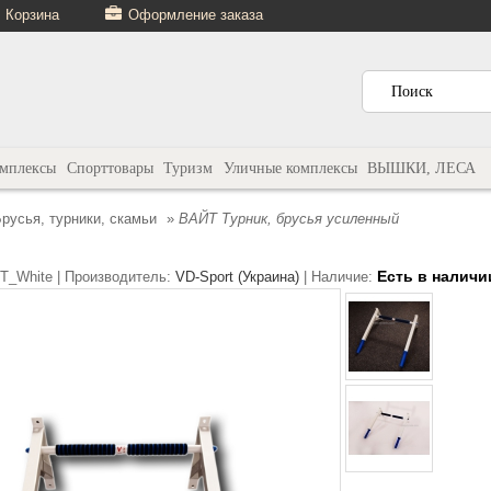
Корзина
Оформление заказа
омплексы
Спорттовары
Туризм
Уличные комплексы
ВЫШКИ, ЛЕСА
русья, турники, скамьи
»
ВАЙТ Турник, брусья усиленный
Есть в наличи
T_White |
Производитель:
VD-Sport (Украина)
|
Наличие: