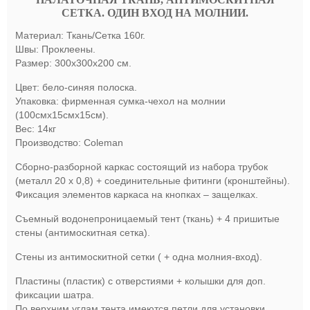
ПАЛАТОЧНАЯ ТКАНЬ, АНТИМОСКИТНАЯ
СЕТКА. ОДИН ВХОД НА МОЛНИИ.
Материал: Ткань/Сетка 160г.
Швы: Проклеены.
Размер: 300х300x200 см.
Цвет: бело-синяя полоска.
Упаковка: фирменная сумка-чехол на молнии
(100смх15смх15см).
Вес: 14кг
Производство: Coleman
Сборно-разборной каркас состоящий из набора трубок
(металл 20 х 0,8) + соединительные фитинги (кронштейны).
Фиксация элементов каркаса на кнопках – защелках.
Съемный водонепроницаемый тент (ткань) + 4 пришитые
стены (антимоскитная сетка).
Стены из антимоскитной сетки ( + одна молния-вход).
Пластины (пластик) с отверстиями + колышки для доп.
фиксации шатра.
По верхним углам тента имеются петли для установки