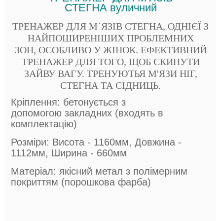
СТЕГНА вуличний
ТРЕНАЖЕР ДЛЯ М`ЯЗІВ СТЕГНА, ОДНІЄЇ З
НАЙПОШИРЕНІШИХ ПРОБЛЕМНИХ
ЗОН, ОСОБЛИВО У ЖІНОК. ЕФЕКТИВНИЙ
ТРЕНАЖЕР ДЛЯ ТОГО, ЩОБ СКИНУТИ
ЗАЙВУ ВАГУ. ТРЕНУЮТЬЯ М'ЯЗИ НІГ,
СТЕГНА ТА СІДНИЦЬ.
Кріплення: бетонується з
допомогою закладних (входять в
комплектацію)
Розміри: Висота - 1160мм, Довжина -
1112мм, Ширина - 660мм
Матеріал: якісний метал з полімерним
покриттям (порошкова фарба)