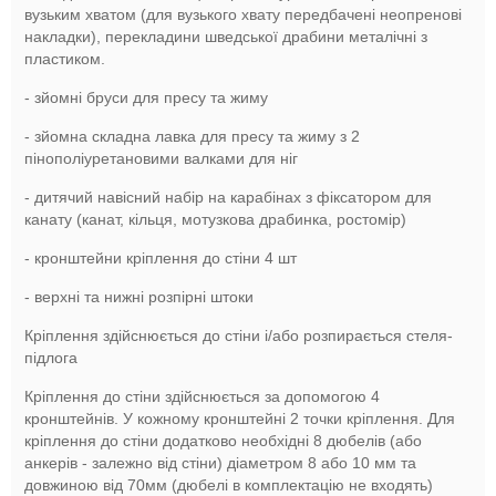
вузьким хватом (для вузького хвату передбачені неопренові
накладки), перекладини шведської драбини металічні з
пластиком.
- зйомні бруси для пресу та жиму
- зйомна складна лавка для пресу та жиму з 2
пінополіуретановими валками для ніг
- дитячий навісний набір на карабінах з фіксатором для
канату (канат, кільця, мотузкова драбинка, ростомір)
- кронштейни кріплення до стіни 4 шт
- верхні та нижні розпірні штоки
Кріплення здійснюється до стіни і/або розпирається стеля-
підлога
Кріплення до стіни здійснюється за допомогою 4
кронштейнів. У кожному кронштейні 2 точки кріплення. Для
кріплення до стіни додатково необхідні 8 дюбелів (або
анкерів - залежно від стіни) діаметром 8 або 10 мм та
довжиною від 70мм (дюбелі в комплектацію не входять)