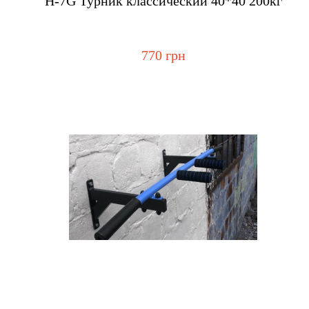
H-7G Турник классический 40*40 200кг
770 грн