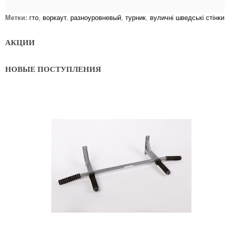
Метки:
гто
,
воркаут
,
разноуровневый
,
турник
,
вуличні шведські стінки
АКЦИИ
НОВЫЕ ПОСТУПЛЕНИЯ