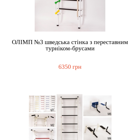
Купить
ОЛІМП №3 шведська стінка з переставним
турніком-брусами
6350 грн